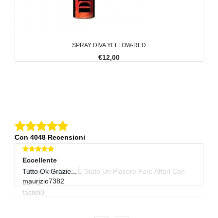
SPRAY DIVA YELLOW-RED
€12,00
Con 4048 Recensioni
Eccellente
Eccellente
E
Ottimo Venditore. È Stato Un Piacere Fare Affari Con
Tutto Ok Grazie...
Tu
maurizio7382
al
Lui. C
fastidi0