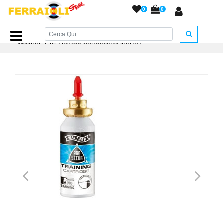
0
0
Home Page
/
TEMPO LIBERO
/
Spray antiaggressione
/
Walther T4E HDR50 bomboletta inerte
/
<
>