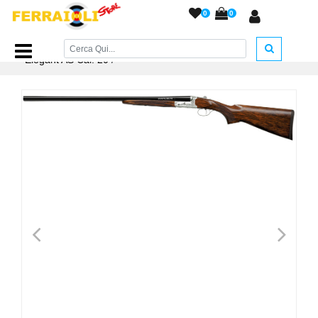
0
0
Home Page
/
ARMI DA FUOCO
/
Armi Lunghe
/
Yildiz
Elegant AS Cal. 20
/
<
>