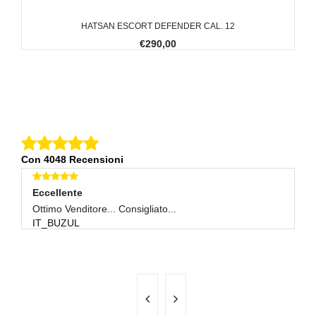
HATSAN ESCORT DEFENDER CAL. 12
€290,00
Con 4048 Recensioni
Eccellente
E
Ottimo Venditore... Consigliato...
Al
IT_BUZUL
S
P