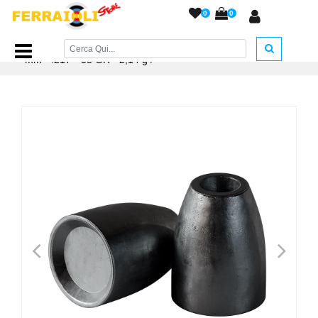
0
0
Home Page
/
PIOMBINI
/
Piombini ZAN
/
ZAN Slugs 5,51
mm - .217"- 33 GR - 2,14 g
/
<
>