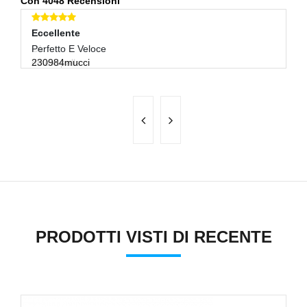
Con 4048 Recensioni
Eccellente
Eccellente
E
Ok
Perfetto E Veloce
Ve
dinevepalla
230984mucci
b
PRODOTTI VISTI DI RECENTE