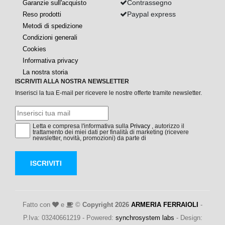
Contrassegno
Garanzie sull'acquisto
Paypal express
Reso prodotti
Metodi di spedizione
Condizioni generali
Cookies
Informativa privacy
La nostra storia
ISCRIVITI ALLA NOSTRA NEWSLETTER
Inserisci la tua E-mail per ricevere le nostre offerte tramite newsletter.
Letta e compresa l'informativa sulla
Privacy
, autorizzo il
trattamento dei miei dati per finalità di marketing (ricevere
newsletter, novità, promozioni) da parte di
ISCRIVITI
Fatto con
e
©
Copyright 2026
ARMERIA FERRAIOLI
-
P.Iva: 03240661219 - Powered:
synchrosystem labs
- Design: