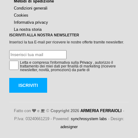
Metodi di spedizione
Condizioni generali
Cookies
Informativa privacy
La nostra storia
ISCRIVITI ALLA NOSTRA NEWSLETTER
Inserisci la tua E-mail per ricevere le nostre offerte tramite newsletter.
Letta e compresa l'informativa sulla
Privacy
, autorizzo il
trattamento dei miei dati per finalità di marketing (ricevere
newsletter, novità, promozioni) da parte di
ISCRIVITI
Fatto con
e
©
Copyright 2026
ARMERIA FERRAIOLI
-
P.Iva: 03240661219 - Powered:
synchrosystem labs
- Design:
adesigner