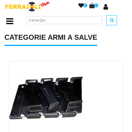
0
0
Home Page
/
ARMI A SALVE
/
CATEGORIE ARMI A SALVE