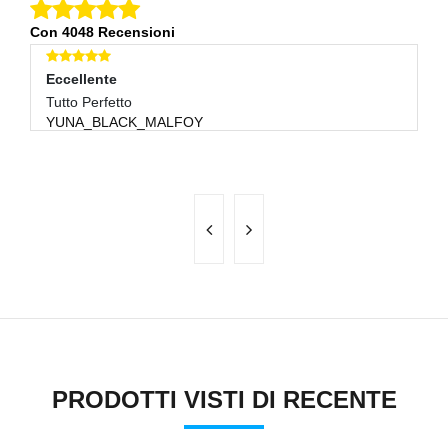
Con 4048 Recensioni
Eccellente
Eccellente
E
Tutto Perfetto
Ok
YUNA_BLACK_MALFOY
DINEVEPALLA
C
PRODOTTI VISTI DI RECENTE