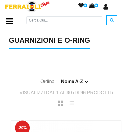
0
0
Home Page
/
RICAMBI
/
Guarnizioni e O-Ring
/
GUARNIZIONI E O-RING
Ordina
Nome A-Z
VISUALIZZI DAL
1
AL
30
(DI
96
PRODOTTI)
-20%