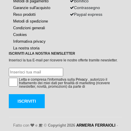
Bonifico
Metodi di pagamento
Contrassegno
Garanzie sull'acquisto
Paypal express
Reso prodotti
Metodi di spedizione
Condizioni generali
Cookies
Informativa privacy
La nostra storia
ISCRIVITI ALLA NOSTRA NEWSLETTER
Inserisci la tua E-mail per ricevere le nostre offerte tramite newsletter.
Letta e compresa l'informativa sulla
Privacy
, autorizzo il
trattamento dei miei dati per finalità di marketing (ricevere
newsletter, novità, promozioni) da parte di
ISCRIVITI
Fatto con
e
©
Copyright 2026
ARMERIA FERRAIOLI
-