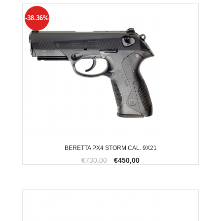
-38.36%
BERETTA PX4 STORM CAL. 9X21
€730,00
€450,00