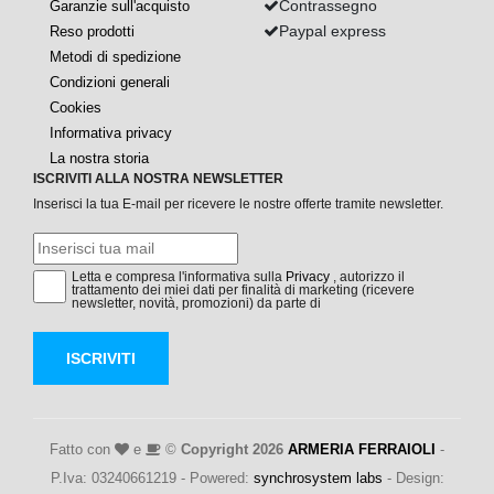
Contrassegno
Garanzie sull'acquisto
Paypal express
Reso prodotti
Metodi di spedizione
Condizioni generali
Cookies
Informativa privacy
La nostra storia
ISCRIVITI ALLA NOSTRA NEWSLETTER
Inserisci la tua E-mail per ricevere le nostre offerte tramite newsletter.
Letta e compresa l'informativa sulla
Privacy
, autorizzo il
trattamento dei miei dati per finalità di marketing (ricevere
newsletter, novità, promozioni) da parte di
ISCRIVITI
Fatto con
e
©
Copyright 2026
ARMERIA FERRAIOLI
-
P.Iva: 03240661219 - Powered:
synchrosystem labs
- Design: