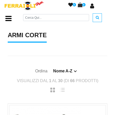
0
0
Home Page
/
ARMI DA FUOCO
/
Armi Corte
/
ARMI CORTE
Ordina
Nome A-Z
VISUALIZZI DAL
1
AL
30
(DI
66
PRODOTTI)