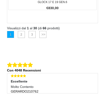
GLOCK 17 E 19 GEN.6
€830,00
Visualizzi dal
1
al
30
(di
66
prodotti)
1
2
3
>>
Con 4048 Recensioni
Eccellente
E
Molto Contento
Ot
GERARDO210762
K