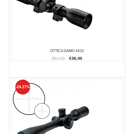
OTTICA GAMO 4X32
€52,00
€36,40
-24.27%