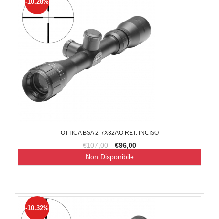
-10.28%
OTTICA BSA 2-7X32AO RET. INCISO
€107,00
€96,00
Non Disponibile
-10.32%