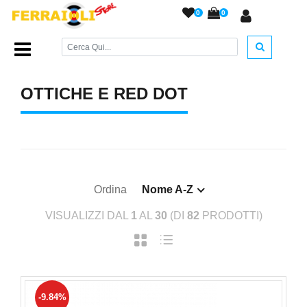
0
0
Home Page
/
ACCESSORI ARMERIA
/
Ottiche e Red Dot
/
OTTICHE E RED DOT
Ordina
Nome A-Z
VISUALIZZI DAL
1
AL
30
(DI
82
PRODOTTI)
-9.84%