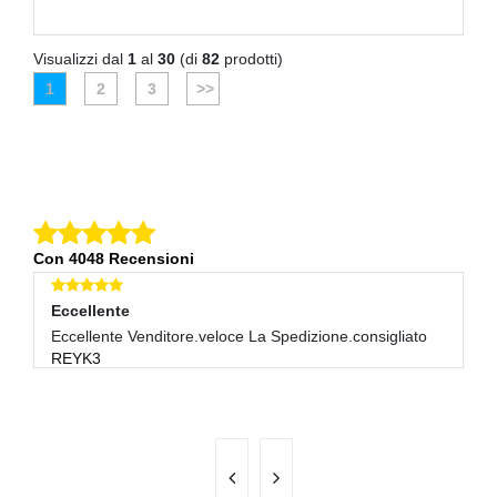
Visualizzi dal
1
al
30
(di
82
prodotti)
1
2
3
>>
Con 4048 Recensioni
Eccellente
Eccellente
E
Eccellente Venditore.veloce La Spedizione.consigliato
Ottimo Venditore Consigliato
Tu
REYK3
PORTOS_2012
M