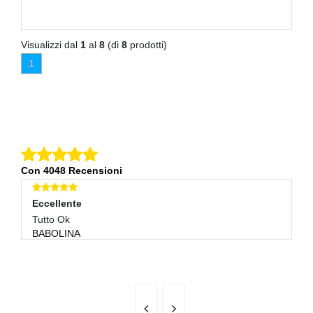
Visualizzi dal
1
al
8
(di
8
prodotti)
1
Con 4048 Recensioni
Eccellente
E
Tutto Ok
Tu
BABOLINA
S