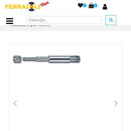
0
0
Home Page
/
ACCESSORI ARMERIA
/
Accessori Pulizia
/
Adattatore per feltrini
/
<
>