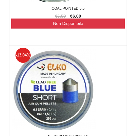
COAL POINTED 5,5
€6,50
€6,00
Non Disponibile
-13.04%