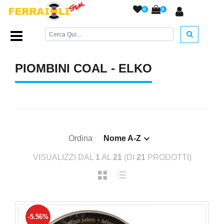
0
0
Home Page
/
PIOMBINI
/
Piombini COAL - ELKO
/
PIOMBINI COAL - ELKO
Ordina
Nome A-Z
VISUALIZZI DAL
1
AL
21
(DI
21
PRODOTTI)
-5.56%