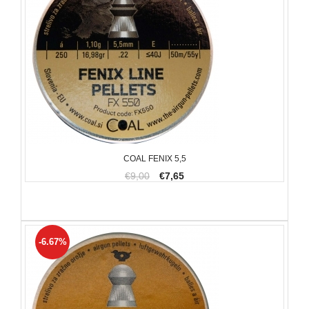
COAL FENIX 5,5
€9,00
€7,65
-6.67%