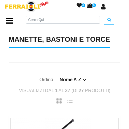
0
0
Home Page
/
TEMPO LIBERO
/
Manette, Bastoni e Torce
/
MANETTE, BASTONI E TORCE
Ordina
Nome A-Z
VISUALIZZI DAL
1
AL
27
(DI
27
PRODOTTI)