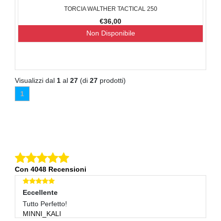
TORCIA WALTHER TACTICAL 250
€36,00
Non Disponibile
Visualizzi dal
1
al
27
(di
27
prodotti)
1
Con 4048 Recensioni
Eccellente
E
Tutto Perfetto!
Pe
MINNI_KALI
C