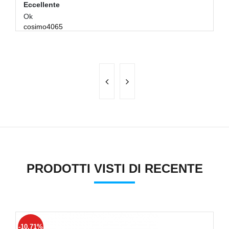
Eccellente
E
Ok
Tu
cosimo4065
bi
PRODOTTI VISTI DI RECENTE
-10.71%