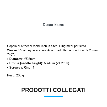
Descrizione
Coppia di a
ttacchi rapidi Konus Steel Ring medi per slitta
Weaver/Picatinny in acciaio. Adatto ad ottiche con tubo da 25mm.
7407.
• Diameter:
Ø25mm
• Profile (saddle height)
: Medium (21.2mm)
• Screws x Ring:
4
Peso: 200 g
PRODOTTI COLLEGATI