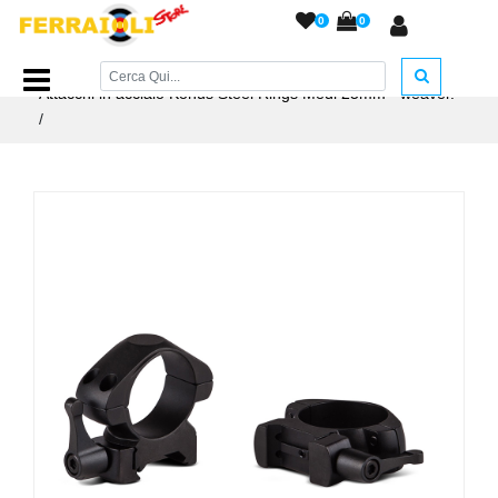
0
0
Home Page
/
ACCESSORI ARMERIA
/
Attacchi e Accessori
/
Attacchi in acciaio Konus Steel Rings Medi 25mm - weaver.
/