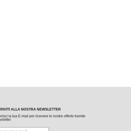
CRIVITI ALLA NOSTRA NEWSLETTER
erisci la tua E-mail per ricevere le nostre offerte tramite
sletter.