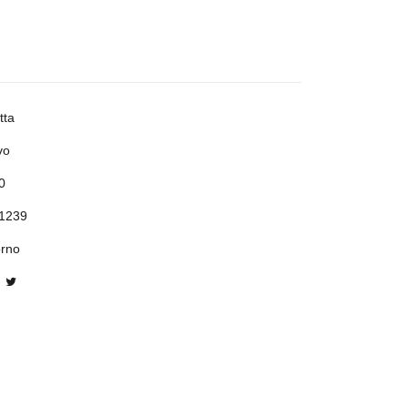
tta
vo
0
1239
orno