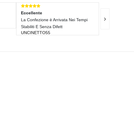
Eccellente
Arrivata Nei Tempi
Parabraccio Inconpleto. Mancava Una
Difett
Molla Per Restringerlo A
FAUSTO19702009