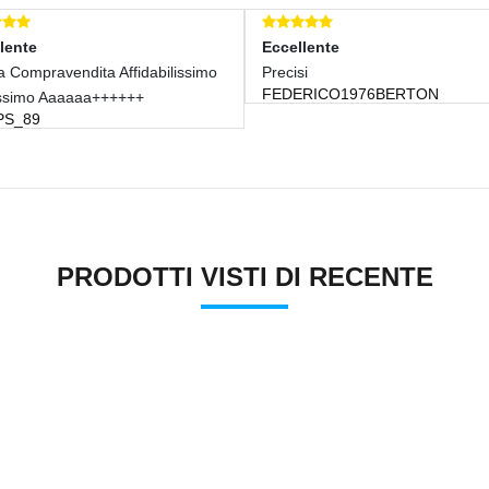
Eccellente
Eccellente
simo
Precisi
La Confezione è 
FEDERICO1976BERTON
Stabiliti E Senza 
UNCINETTO55
PRODOTTI VISTI DI RECENTE