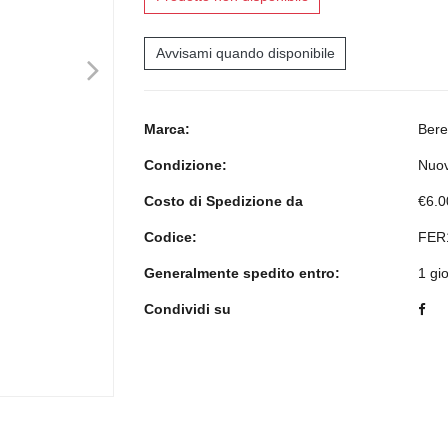
Avvisami quando disponibile
>
Marca:
Bere
Condizione:
Nuo
Costo di Spedizione da
€6.0
Codice:
FER
Generalmente spedito entro:
1 gi
Condividi su