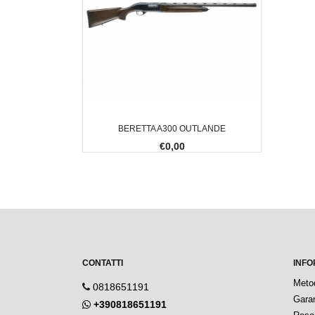
BERETTA A300 OUTLANDE
€0,00
CONTATTI
INFO
Meto
0818651191
Garan
+390818651191