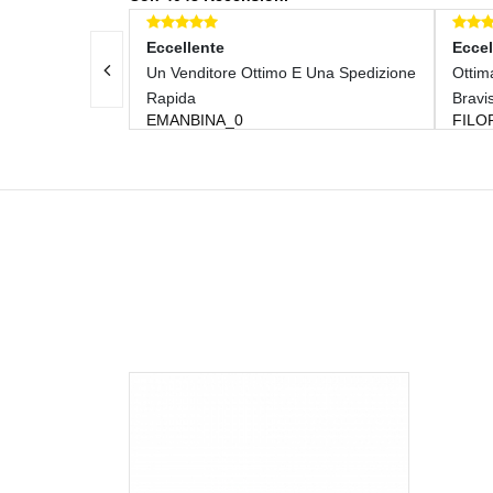
ente
Eccellente
ditore Ottimo E Una Spedizione
Ottima Compravendita Affidabilis
Bravissimo Aaaaaa++++++
INA_0
FILOPS_89