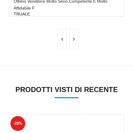
Ottimo Venditore Molto Serio Competente E Molto
Ot
V
Affidabile F
TRUALE
PRODOTTI VISTI DI RECENTE
-20%