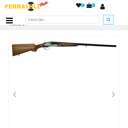
0
0
Home Page
/
ARMI DA FUOCO
/
Usate
/
V. Bernardelli
Roma 6
/
<
>