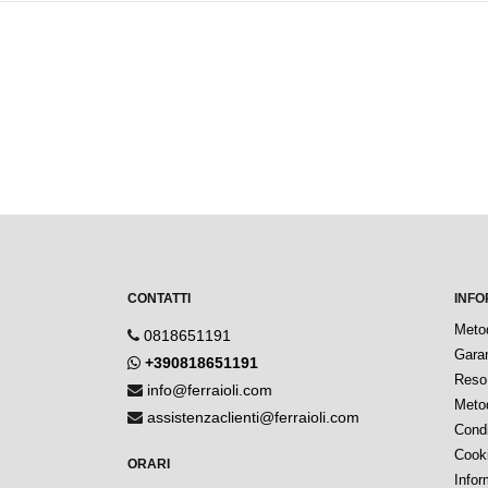
CONTATTI
INFO
Meto
0818651191
Garan
+390818651191
Reso 
info@ferraioli.com
Metod
assistenzaclienti@ferraioli.com
Condi
Cook
ORARI
Infor