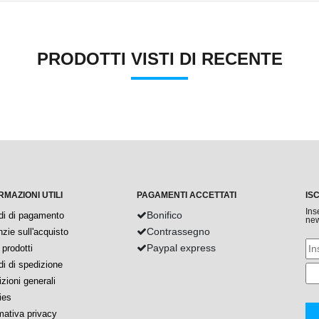
PRODOTTI VISTI DI RECENTE
RMAZIONI UTILI
PAGAMENTI ACCETTATI
IS
Ins
Bonifico
di di pagamento
new
Contrassegno
zie sull'acquisto
Paypal express
prodotti
i di spedizione
zioni generali
ies
mativa privacy