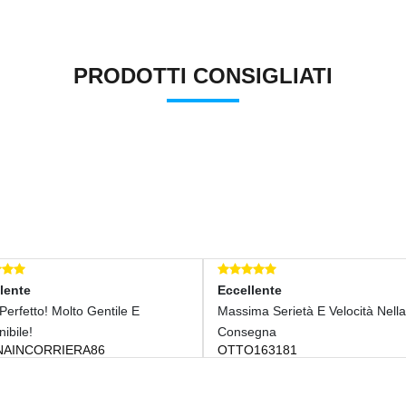
PRODOTTI CONSIGLIATI
Eccellente
Ec
o Gentile E
Massima Serietà E Velocità Nella
Ot
Consegna
!!
RA86
OTTO163181
FE