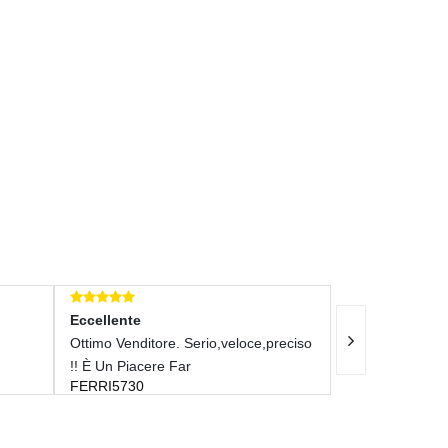
cellente
Eccellente
timo Venditore. Serio,veloce,preciso
Tutto Ok
PAOLOPI79
 È Un Piacere Far
RRI5730