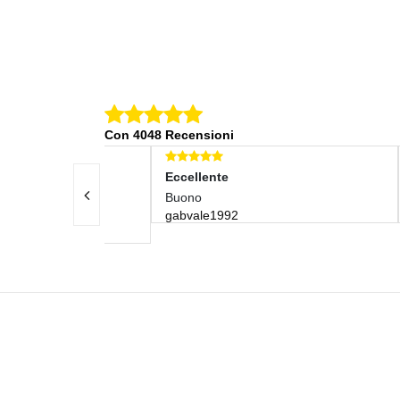
Con 4048 Recensioni
Eccellente
Eccel
 Preparato
Buono
Perfe
gabvale1992
nico.
etto N