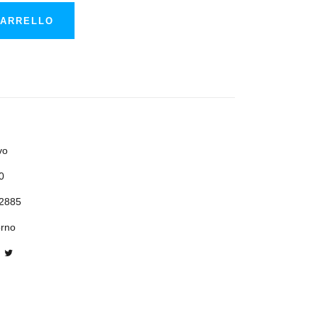
CARRELLO
vo
0
2885
orno