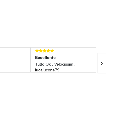
Eccellente
Eccellente
Tutto Ok , Velocissimi.
Venditore Molto
lucalucone79
Spedizione Vel
2363augusto