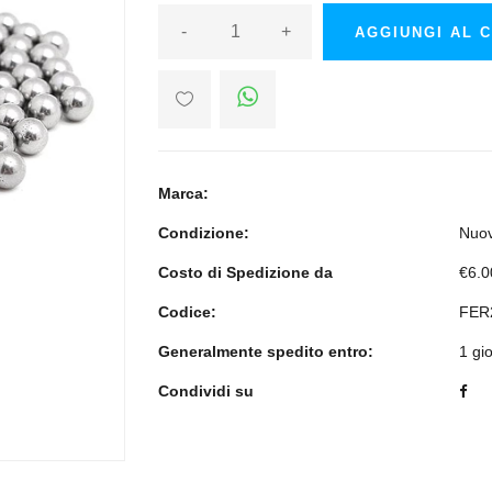
-
+
AGGIUNGI AL 
Marca:
Condizione:
Nuo
Costo di Spedizione da
€6.0
Codice:
FER
Generalmente spedito entro:
1 gi
Condividi su