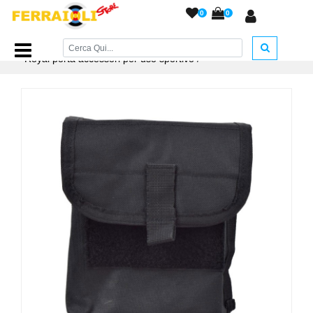
0
0
Home Page
/
ACCESSORI ARMERIA
/
Fondine
/
Borsello
Royal porta accessori per uso sportivo
/