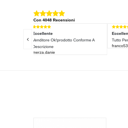
Con 4048 Recensioni
Eccellente
E
dotto Conforme A
Tutto Perfetto,velocissimo!!!
O
franco5369
l