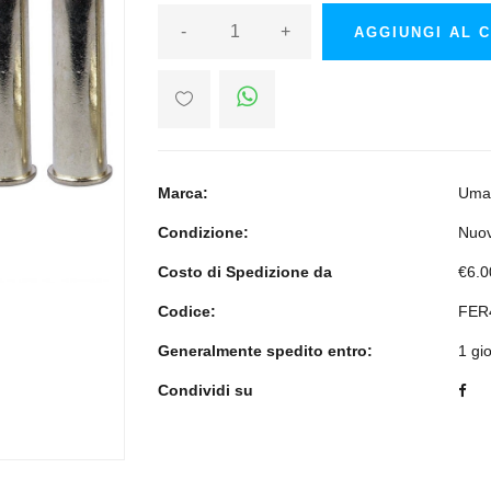
-
+
AGGIUNGI AL 
Marca:
Uma
Condizione:
Nuo
Costo di Spedizione da
€6.0
Codice:
FER
Generalmente spedito entro:
1 gi
Condividi su