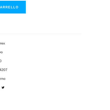
CARRELLO
rex
vo
0
4207
orno