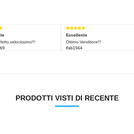
ccellente
Eccellente
ttimo Venditore!!!
Ottimo Ed Abbondante. Son
fab1564
Contento
ppiergiorgio
PRODOTTI VISTI DI RECENTE