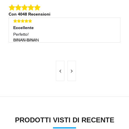
Con 4048 Recensioni
Eccellente
Eccellente
E
Perfetto
Perfetto!
Tu
PATATINA92
BINAN-BINAN
B
PRODOTTI VISTI DI RECENTE