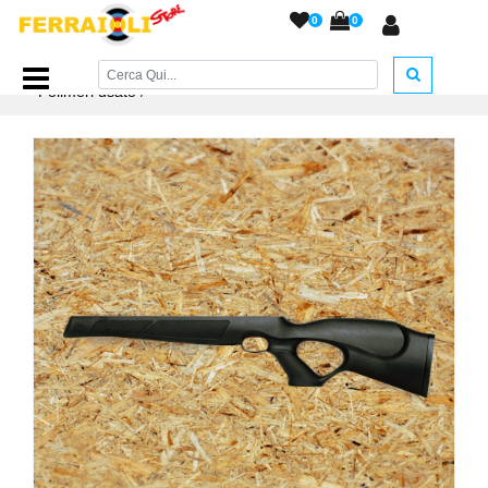
0
0
Home Page
/
ACCESSORI ARMERIA
/
Calcio HW 77-977
Polimeri usato
/