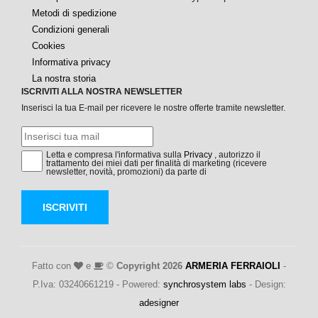
Metodi di spedizione
Condizioni generali
Cookies
Informativa privacy
La nostra storia
ISCRIVITI ALLA NOSTRA NEWSLETTER
Inserisci la tua E-mail per ricevere le nostre offerte tramite newsletter.
Letta e compresa l'informativa sulla
Privacy
, autorizzo il
trattamento dei miei dati per finalità di marketing (ricevere
newsletter, novità, promozioni) da parte di
ISCRIVITI
Fatto con
e
©
Copyright 2026
ARMERIA FERRAIOLI
-
P.Iva: 03240661219 - Powered:
synchrosystem labs
- Design:
adesigner