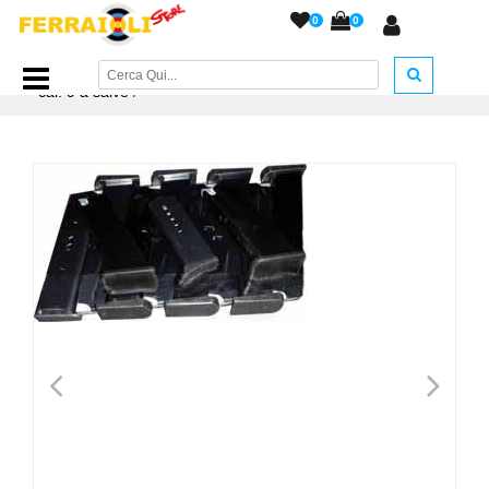
0
0
Home Page
/
ARMI A SALVE
/
Caricatori
/
Caricatore P4 B.
cal. 9 a salve
/
<
>