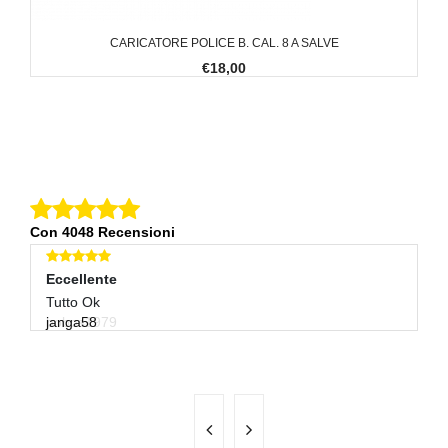
CARICATORE POLICE B. CAL. 8 A SALVE
€18,00
Con 4048 Recensioni
Eccellente
Eccellente
E
Tutto Ok
Tutto Ok
Mo
bobos1979
janga58
d