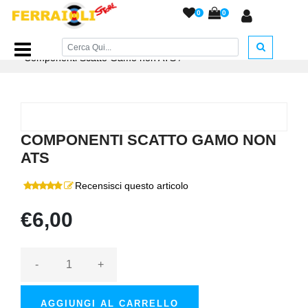
0
0
Home Page
/
RICAMBI
/
Pistoni e Gruppi Scatto
/
Componenti Scatto Gamo non ATS
/
COMPONENTI SCATTO GAMO NON
ATS
Recensisci questo articolo
€6,00
-
+
AGGIUNGI AL CARRELLO