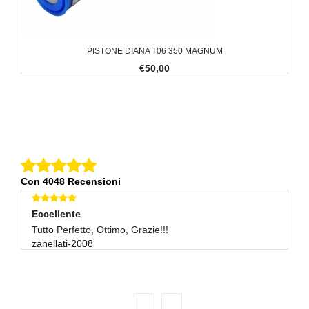
PISTONE DIANA T06 350 MAGNUM
€50,00
Con 4048 Recensioni
Eccellente
E
Tutto Perfetto, Ottimo, Grazie!!!
Pe
zanellati-2008
S
re