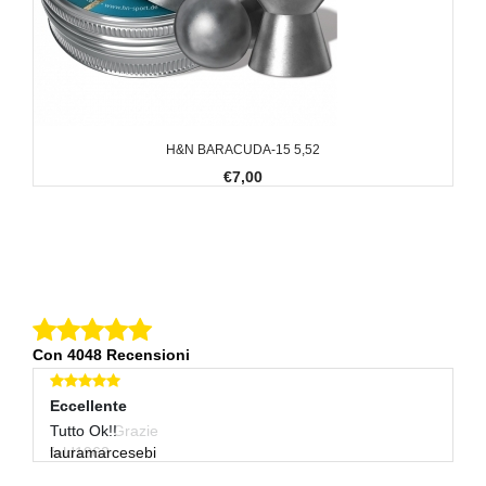
H&N BARACUDA-15 5,52
€7,00
Con 4048 Recensioni
Eccellente
Eccellente
E
Tutto Ok Grazie
Tutto Ok!!
Ot
fald1962
lauramarcesebi
g