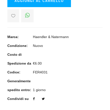
AGGIUNGI AL CARRELLO
Marca:
Haendler & Natermann
Condizione:
Nuovo
Costo di
Spedizione da
€6.00
Codice:
FER4031
Generalmente
spedito entro:
1 giorno
Condividi su