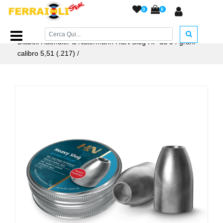
0
0
Home Page
/
PIOMBINI
/
Piombini H&N cal. 5,5 - 6,35....
/
Diaboli Haendler & Natermann H&N Slug HP da 34 grani
calibro 5,51 (.217)
/