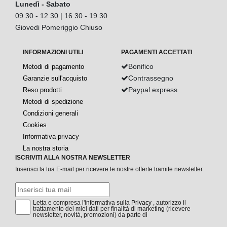
Lunedì - Sabato
09.30 - 12.30 | 16.30 - 19.30
Giovedi Pomeriggio Chiuso
INFORMAZIONI UTILI
PAGAMENTI ACCETTATI
Bonifico
Metodi di pagamento
Contrassegno
Garanzie sull'acquisto
Paypal express
Reso prodotti
Metodi di spedizione
Condizioni generali
Cookies
Informativa privacy
La nostra storia
ISCRIVITI ALLA NOSTRA NEWSLETTER
Inserisci la tua E-mail per ricevere le nostre offerte tramite newsletter.
Letta e compresa l'informativa sulla
Privacy
, autorizzo il
trattamento dei miei dati per finalità di marketing (ricevere
newsletter, novità, promozioni) da parte di