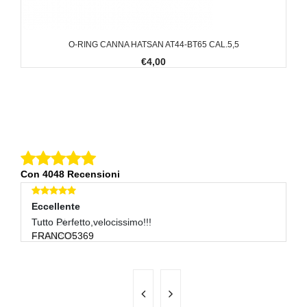
O-RING CANNA HATSAN AT44-BT65 CAL.5,5
€4,00
Con 4048 Recensioni
Eccellente
Eccellente
E
Tutto Ok
Tutto Perfetto,velocissimo!!!
Ve
ANGJBOY
FRANCO5369
C