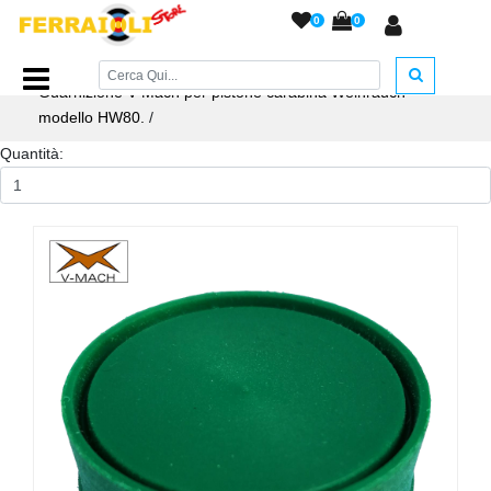
0
0
Home Page
/
RICAMBI
/
Guarnizioni e O-Ring
/
Guarnizione V-Mach per pistone carabina Weihrauch
modello HW80.
/
Quantità: