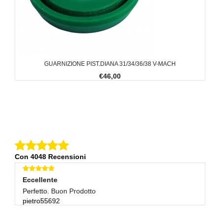
GUARNIZIONE PIST.DIANA 31/34/36/38 V-MACH
€46,00
Con 4048 Recensioni
Eccellente
Eccellente
E
Tutto Ok
Perfetto. Buon Prodotto
O
marti982
pietro55692
al