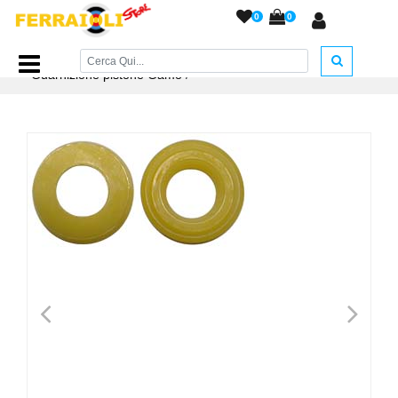
0
0
Home Page
/
RICAMBI
/
Guarnizioni e O-Ring
/
Guarnizione pistone Gamo
/
<
>