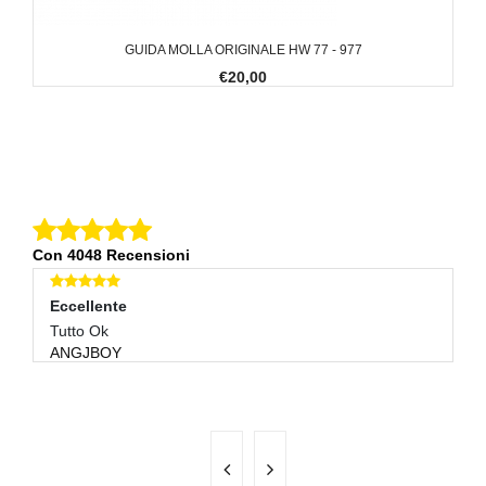
GUIDA MOLLA ORIGINALE HW 77 - 977
€20,00
Con 4048 Recensioni
Eccellente
E
Tutto Ok
Tu
ANGJBOY
G