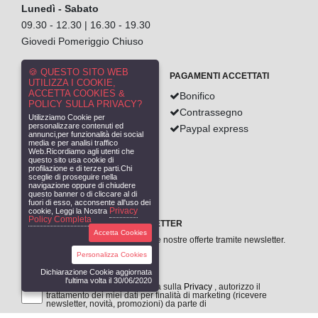
Lunedì - Sabato
09.30 - 12.30 | 16.30 - 19.30
Giovedi Pomeriggio Chiuso
🍪 QUESTO SITO WEB
INFORMAZIONI UTILI
PAGAMENTI ACCETTATI
UTILIZZA I COOKIE,
ACCETTA COOKIES &
Bonifico
Metodi di pagamento
POLICY SULLA PRIVACY?
Contrassegno
Garanzie sull'acquisto
Utilizziamo Cookie per
personalizzare contenuti ed
Paypal express
Reso prodotti
annunci,per funzionalità dei social
media e per analisi traffico
Metodi di spedizione
Web.Ricordiamo agli utenti che
questo sito usa cookie di
Condizioni generali
profilazione e di terze parti.Chi
sceglie di proseguire nella
Cookies
navigazione oppure di chiudere
Informativa privacy
questo banner o di cliccare al di
fuori di esso, acconsente all'uso dei
La nostra storia
Privacy
cookie, Leggi la Nostra
Policy Completa
ISCRIVITI ALLA NOSTRA NEWSLETTER
Accetta Cookies
Inserisci la tua E-mail per ricevere le nostre offerte tramite newsletter.
Personalizza Cookies
Dichiarazione Cookie aggiornata
l'ultima volta il 30/06/2020
Letta e compresa l'informativa sulla
Privacy
, autorizzo il
trattamento dei miei dati per finalità di marketing (ricevere
newsletter, novità, promozioni) da parte di