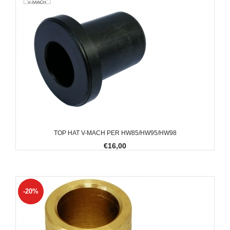
TOP HAT V-MACH PER HW85/HW95/HW98
€16,00
-20%