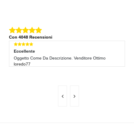
Con 4048 Recensioni
Eccellente
E
Oggetto Come Da Descrizione. Venditore Ottimo
Pe
loredo77
gi