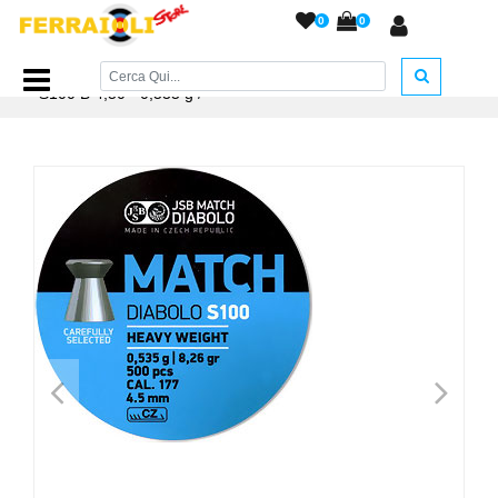
0
0
Home Page
/
PIOMBINI
/
Piombini JSB cal. 4,5
/
JSB Match
S100 B 4,50 - 0,535 g
/
<
>