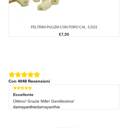
FELTRINI PULIZIA CON FORO CAL. 5,5/22
€7,50
Con 4048 Recensioni
Eccellente
Eccellente
E
Ok!
Ottimo! Grazie Mille! Gentilissima!
Tu
buddatattoo
damayanthiedamayanthie
r