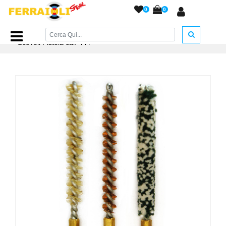
0
0
Home Page
/
ACCESSORI ARMERIA
/
Accessori Pulizia
/
Kit
Scovoli Pistola cal. 44
/