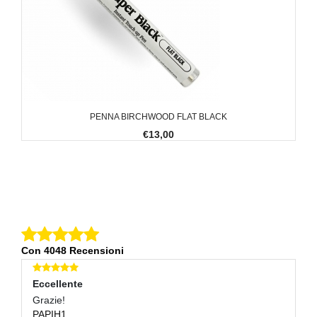
PENNA BIRCHWOOD FLAT BLACK
€13,00
Con 4048 Recensioni
Eccellente
E
Grazie!
Tu
PAPIH1
F