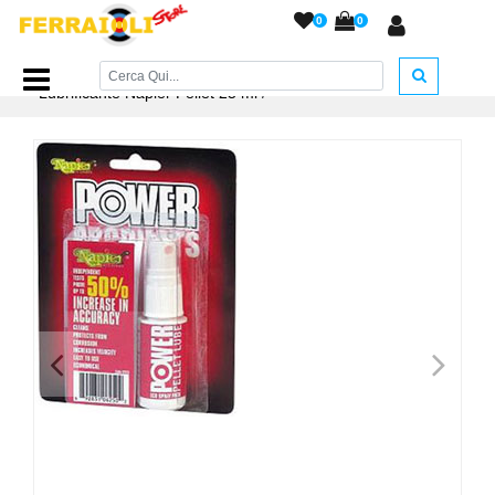
0
0
Home Page
/
ACCESSORI ARMERIA
/
Prodotti Pulizia
/
Lubrificante Napier Pellet 25 ml
/
<
>