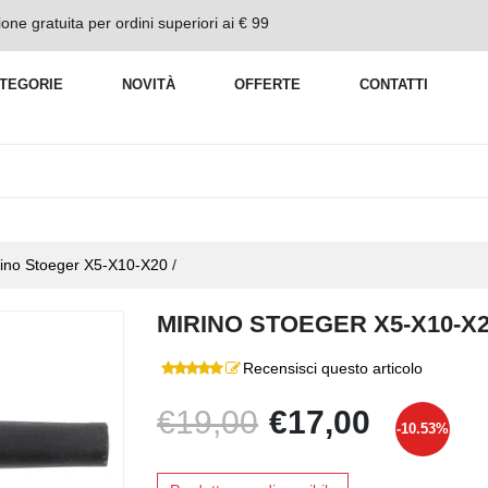
one gratuita per ordini superiori ai € 99
TEGORIE
NOVITÀ
OFFERTE
CONTATTI
rino Stoeger X5-X10-X20
/
MIRINO STOEGER X5-X10-X
Recensisci questo articolo
€19,00
€17,00
-10.53%