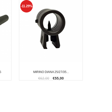
-11.29%
5
MIRINO DIANA 25/27/35...
€62,00
€55,00