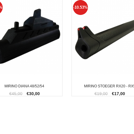
3%
-10.53%
MIRINO DIANA 48/52/54
MIRINO STOEGER RX20 - RX
€45,00
€30,00
€19,00
€17,00