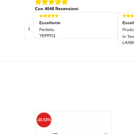
Con 4048 Recensioni
Eccellente
Prodotto Nuovo Con Scatole Arrivato
In Tempi Brevi
LAXMSARGENT-0
-10.53%