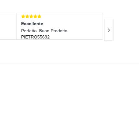
Eccellente
Eccelle
+++buono
Perfetto
LORENZDURASTANT-0
YEPPO1