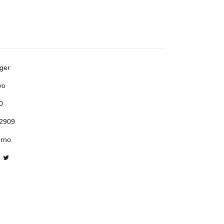
ger
vo
0
2909
orno