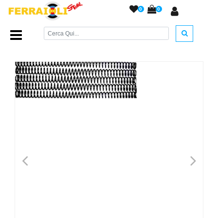
0
0
Home Page
/
RICAMBI
/
Molle e Kit
/
Molla Gamo tipo C
/
<
>