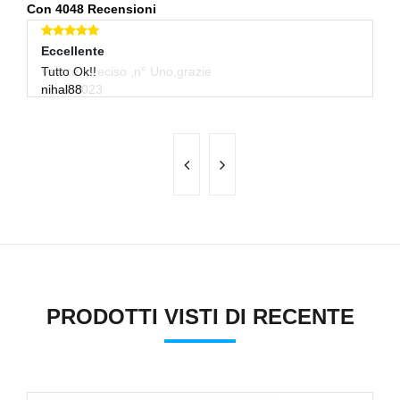
Con 4048 Recensioni
Eccellente
Eccellente
E
Veloce ,preciso ,n° Uno,grazie
Tutto Ok!!
Gr
nicolo8023
nihal88
i
PRODOTTI VISTI DI RECENTE