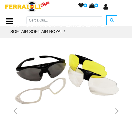
0
0
Home Page
/
ACCESSORI ARMERIA
/
Accessori Tiro
/
OCCHIALI DA TIRO DI PROTEZIONE 3 LENTI PER
SOFTAIR SOFT AIR ROYAL
/
<
>