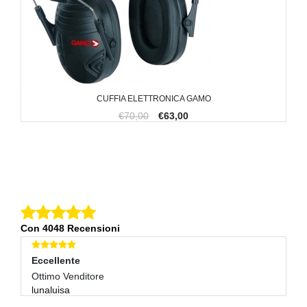
CUFFIA ELETTRONICA GAMO
€70,00
€63,00
Con 4048 Recensioni
Eccellente
E
Ottimo Venditore
Og
lunaluisa
p