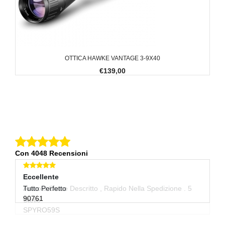
OTTICA HAWKE VANTAGE 3-9X40
€139,00
Con 4048 Recensioni
Eccellente
Eccellente
E
Articolo Come Descritto , Rapido Nella Spedizione . 5
Tutto Perfetto
S
90761
Stelle
Da
SPYRO59S
M