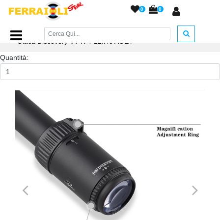
0
0
Home Page
/
ACCESSORI ARMERIA
/
Ottiche e Red Dot
/
Ottica Discovery VT-R 4-12x40 AOE
/
Quantità:
<
>