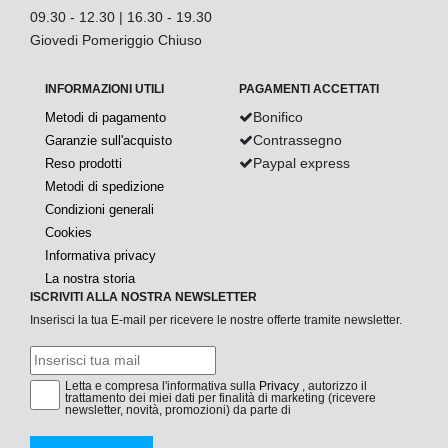
09.30 - 12.30 | 16.30 - 19.30
Giovedi Pomeriggio Chiuso
INFORMAZIONI UTILI
PAGAMENTI ACCETTATI
Bonifico
Metodi di pagamento
Contrassegno
Garanzie sull'acquisto
Paypal express
Reso prodotti
Metodi di spedizione
Condizioni generali
Cookies
Informativa privacy
La nostra storia
ISCRIVITI ALLA NOSTRA NEWSLETTER
Inserisci la tua E-mail per ricevere le nostre offerte tramite newsletter.
Letta e compresa l'informativa sulla
Privacy
, autorizzo il
trattamento dei miei dati per finalità di marketing (ricevere
newsletter, novità, promozioni) da parte di