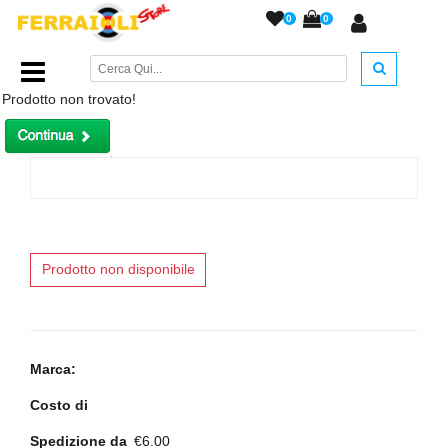
0
0
Home Page
/
Parabraccio plastica ventilato
/
Prodotto non trovato!
Prodotto non disponibile
Marca:
Costo di
Spedizione da
€6.00