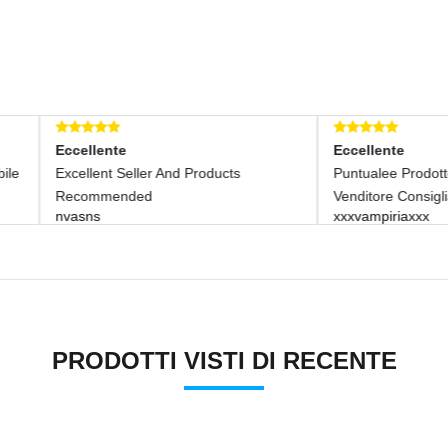
llente
Eccellente
lent Seller And Products
Puntualee Prodotto Eccellente!!
ommended
Venditore Consigliato
ns
xxxvampiriaxxx
PRODOTTI VISTI DI RECENTE