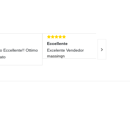
Eccellente
Eccellente
 Ottimo
Excelente Vendedor
Ottimo Vendito
massinqn
Consigliatissi
2010corso