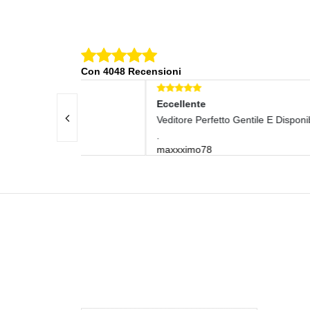
Con 4048 Recensioni
Eccellente
Ecce
ido E
Veditore Perfetto Gentile E Disponibile
Excel
.
Rec
maxxximo78
nvas