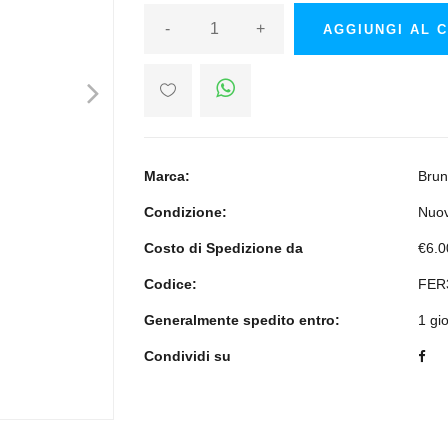
-
+
AGGIUNGI AL 
>
Marca:
Brun
Condizione:
Nuo
Costo di Spedizione da
€6.0
Codice:
FER
Generalmente spedito entro:
1 gi
Condividi su