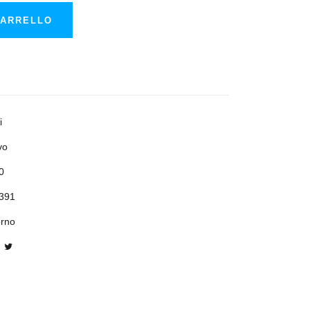
CARRELLO
i
vo
0
391
orno