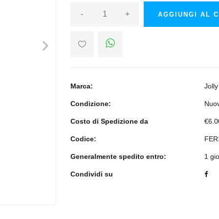
-
+
AGGIUNGI AL 
>
Marca:
Jolly
Condizione:
Nuo
Costo di Spedizione da
€6.0
Codice:
FER
Generalmente spedito entro:
1 gi
Condividi su