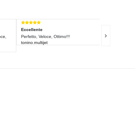
Eccellente
Eccellente
oce,
Perfetto, Veloce, Ottimo!!!
Transazione Per
tonino.multijet
Aaaaaaaaaaaa
soluzionepa