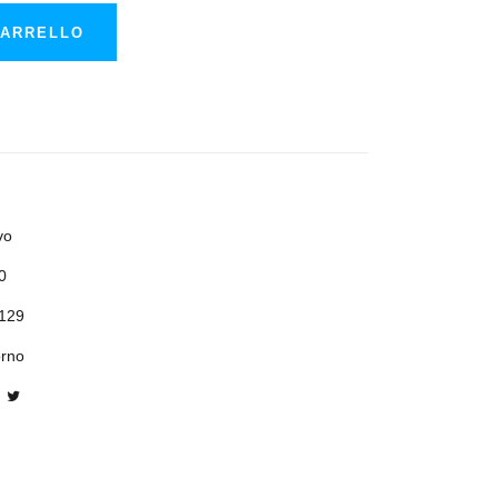
CARRELLO
vo
0
129
orno