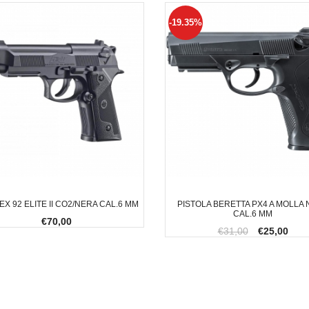
-19.35%
X 92 ELITE II CO2/NERA CAL.6 MM
PISTOLA BERETTA PX4 A MOLLA
CAL.6 MM
€70,00
€31,00
€25,00