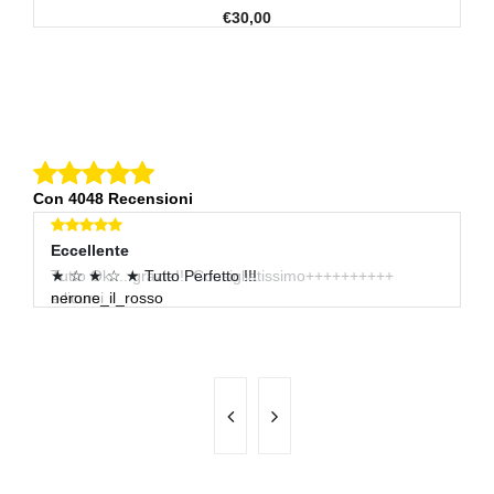
€30,00
Con 4048 Recensioni
Eccellente
Eccellente
E
Tutto Ok.....grazie!!! Consigliatissimo++++++++++
★ ☆ ★ ☆ ★ Tutto Perfetto !!!
O
e.licursi
nerone_il_rosso
P
ch