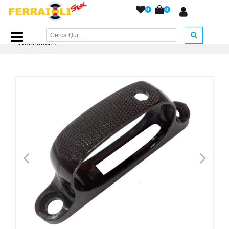
0
0
Home Page
/
RICAMBI
/
Ricambi Vari A.C.
/
Ponticello
Weihrauch
/
<
>