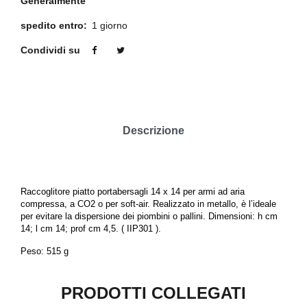
Generalmente
spedito entro:
1 giorno
Condividi su
Descrizione
Raccoglitore piatto portabersagli 14 x 14 per armi ad aria
compressa, a CO2 o per soft-air. Realizzato in metallo, è l’ideale
per evitare la dispersione dei piombini o pallini. Dimensioni: h cm
14; l cm 14; prof cm 4,5. ( IIP301 ).
Peso: 515 g
PRODOTTI COLLEGATI