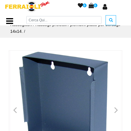
0
0
Home Page
/
ACCESSORI ARMERIA
/
Bersagli e
Raccoglitori
/
Raccogli proiettili / piombini piatto per bersagli
14x14.
/
<
>