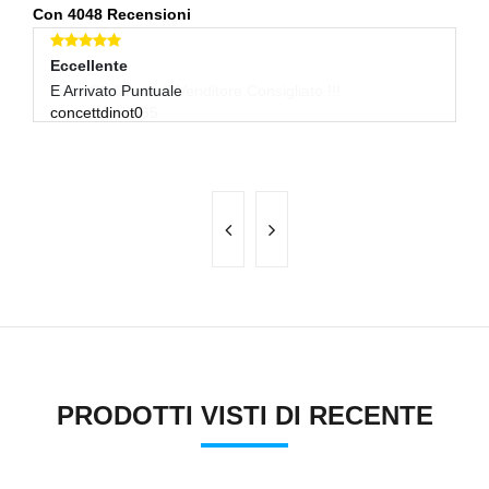
Con 4048 Recensioni
Eccellente
E
E Arrivato Puntuale
Ot
concettdinot0
M
lu
PRODOTTI VISTI DI RECENTE