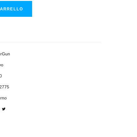
CARRELLO
brGun
vo
0
2775
orno