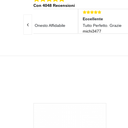
Con 4048 Recensioni
Eccellente
Ecce
to Affidabile
Tutto Perfetto. Grazie
Ottim
michi3477
Velo
lele