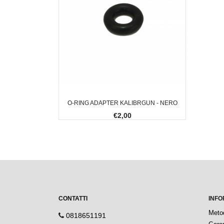
O-RING ADAPTER KALIBRGUN - NERO
€2,00
CONTATTI
INFO
Meto
0818651191