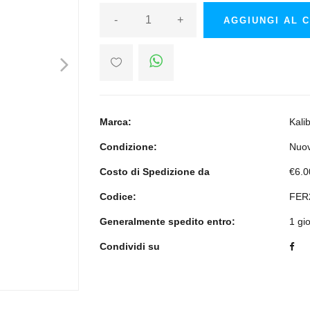
-
+
AGGIUNGI AL 
>
Marca:
Kali
Condizione:
Nuo
Costo di Spedizione da
€6.0
Codice:
FER
Generalmente spedito entro:
1 gi
Condividi su