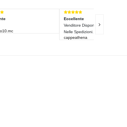
Eccellente
Eccellente
Venditore Disponibile E Rapidissimo
Venditore Velo
c_c_00
Nelle Spedizioni. 10++++
cappeathena