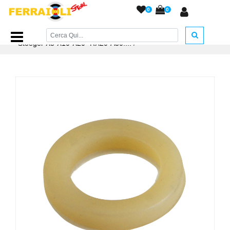
0
0
Home Page
/
RICAMBI
/
Guarnizioni e O-Ring
/
O-Ring
Stoeger X5-X10-X20- RX20-A30....
/