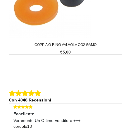
COPPIA O-RING VALVOLA CO2 GAMO
€5,00
Con 4048 Recensioni
Eccellente
E
Veramente Un Ottimo Venditore +++
Ot
cordolo13
S