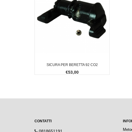
SICURA PER BERETTA 92 CO2
€53,00
CONTATTI
INFO
Meto
0818651191