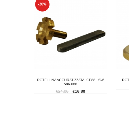
-30%
ROTELLINA ACCURATIZZATA- CP88 - SW
ROT
586-686
€24,00
€16,80