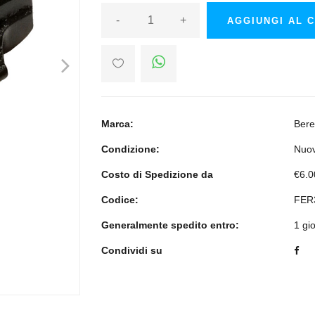
-
+
AGGIUNGI AL 
>
Marca:
Bere
Condizione:
Nuo
Costo di Spedizione da
€6.0
Codice:
FER
Generalmente spedito entro:
1 gi
Condividi su