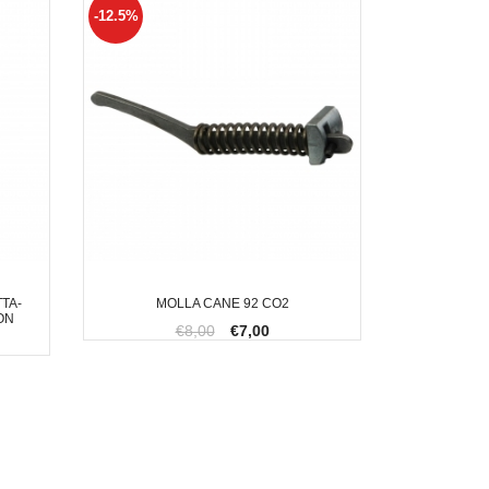
-12.5%
TA-
MOLLA CANE 92 CO2
ON
€8,00
€7,00