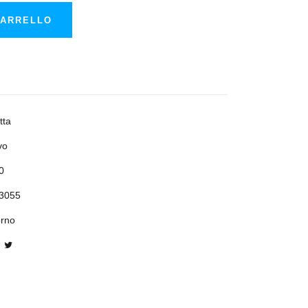
CARRELLO
tta
vo
0
3055
orno