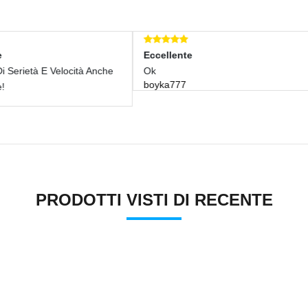
ccellente
Eccellente
k
Grazie Mille!!! Venditore Cons
oyka777
elena7628
PRODOTTI VISTI DI RECENTE