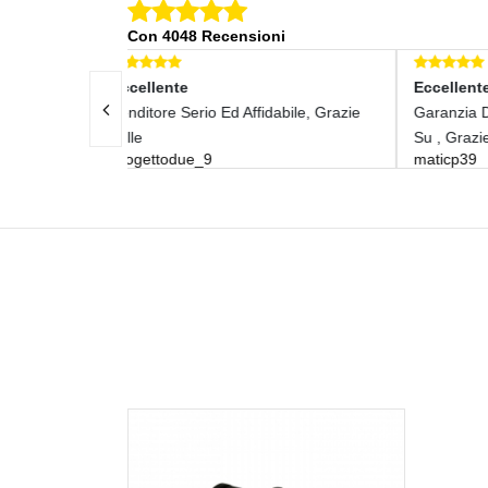
Con 4048 Recensioni
Eccellente
E
Affidabile, Grazie
Garanzia Di Serietà E Velocità Anche
O
b
Su , Grazie!
maticp39