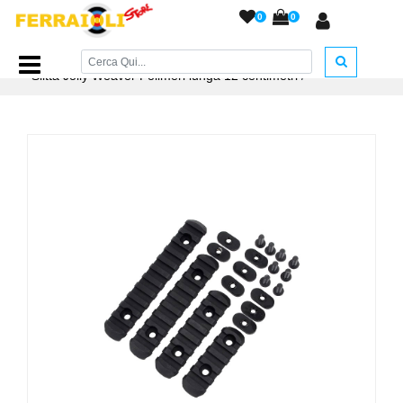
0
0
Home Page
/
ACCESSORI ARMERIA
/
Attacchi e Accessori
/
Slitta Jolly Weaver Polimeri lunga 12 centimetri
/