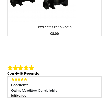
ATTACCO 2PZ JS-M3016
€8,00
Con 4048 Recensioni
Eccellente
Eccellente
E
Super Seller!!!
Ottimo Venditore Consigliabile
Tu
fdis8028
fufiblonde
xo