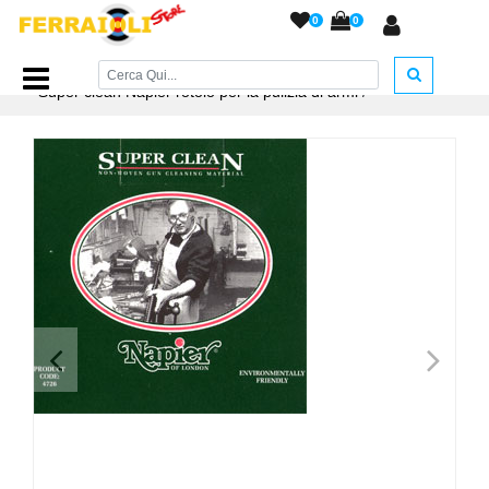
0
0
Home Page
/
ACCESSORI ARMERIA
/
Accessori Pulizia
/
Super clean Napier rotolo per la pulizia di armi
/
<
>