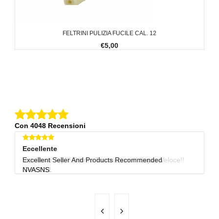
FELTRINI PULIZIA FUCILE CAL. 12
€5,00
Con 4048 Recensioni
Eccellente
Eccellente
E
Venditore Top!!! Ottima Transazione!! Super Veloce!!
Excellent Seller And Products Recommended
Tu
GHIGS11
NVASNS
F