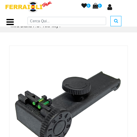
0
0
Home Page
/
RICAMBI
/
Tacche di Mira e Mirini
/
Tacca di
mira Diana F.O. Two-fifty
/