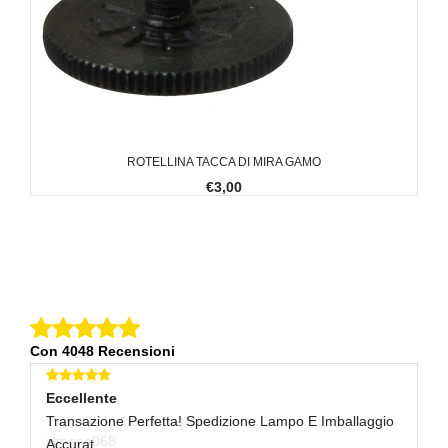
ROTELLINA TACCA DI MIRA GAMO
€3,00
Con 4048 Recensioni
Eccellente
E
Transazione Perfetta! Spedizione Lampo E Imballaggio
Tu
cp
Accurat