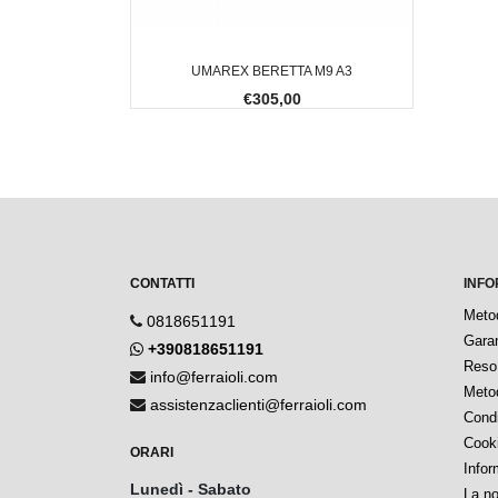
UMAREX BERETTA M9 A3
€305,00
CONTATTI
INFO
Meto
0818651191
Garan
+390818651191
Reso 
info@ferraioli.com
Metod
assistenzaclienti@ferraioli.com
Condi
Cook
ORARI
Infor
Lunedì - Sabato
La no