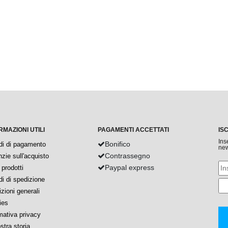
RMAZIONI UTILI
PAGAMENTI ACCETTATI
IS
Ins
Bonifico
di di pagamento
new
Contrassegno
zie sull'acquisto
Paypal express
prodotti
i di spedizione
zioni generali
ies
mativa privacy
stra storia