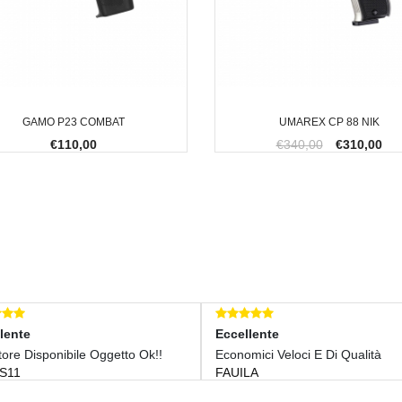
GAMO P23 COMBAT
UMAREX CP 88 NIK
€110,00
€340,00
€310,00
Eccellente
Eccellente
o Ok!!
Economici Veloci E Di Qualità
Mi Trovo S
FAUILA
Ringrazio
SPINNERE