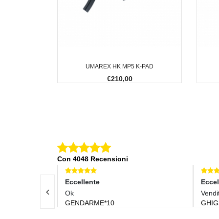
UMAREX HK MP5 K-PAD
€210,00
Con 4048 Recensioni
ccellente
Eccellente
k
Venditore Disponibile Oggett
ENDARME*10
GHIGS11