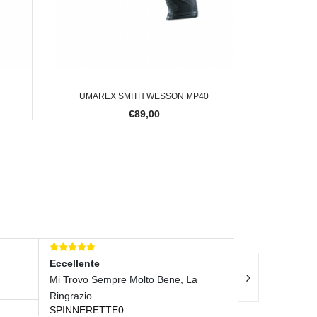
UMAREX SMITH WESSON MP40
€89,00
Eccellente
empre Molto Bene, La
Tutto Ok
DANIELE771X
TTE0