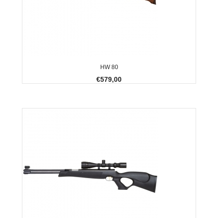
HW 80
€579,00