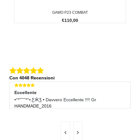
GAMO P23 COMBAT
€110,00
Con 4048 Recensioni
Eccellente
E
•°*”˜˜”*°•.ƸӜƷ.• Davvero Eccellente !!!! Gr
Ot
HANDMADE_2016
C