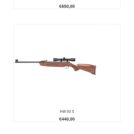
€650,00
HW 50 S
€440,00