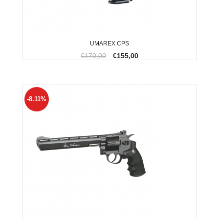
UMAREX CPS
€170,00
€155,00
-8.11%