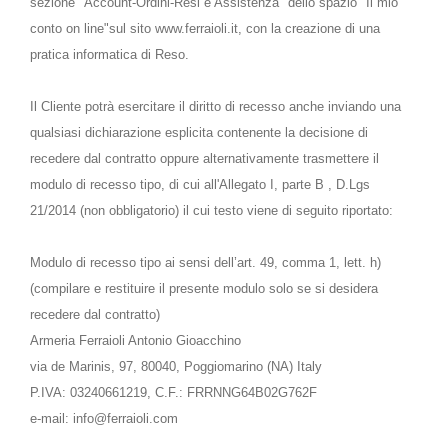
sezione "Account-Ordini-Resi e Assistenza" dello spazio "Il mio
conto on line"sul sito www.ferraioli.it, con la creazione di una
pratica informatica di Reso.
Il Cliente potrà esercitare il diritto di recesso anche inviando una
qualsiasi dichiarazione esplicita contenente la decisione di
recedere dal contratto oppure alternativamente trasmettere il
modulo di recesso tipo, di cui all'Allegato I, parte B , D.Lgs
21/2014 (non obbligatorio) il cui testo viene di seguito riportato:
Modulo di recesso tipo ai sensi dell’art. 49, comma 1, lett. h)
(compilare e restituire il presente modulo solo se si desidera
recedere dal contratto)
Armeria Ferraioli Antonio Gioacchino
via de Marinis, 97, 80040, Poggiomarino (NA) Italy
P.IVA: 03240661219, C.F.: FRRNNG64B02G762F
e-mail: info@ferraioli.com