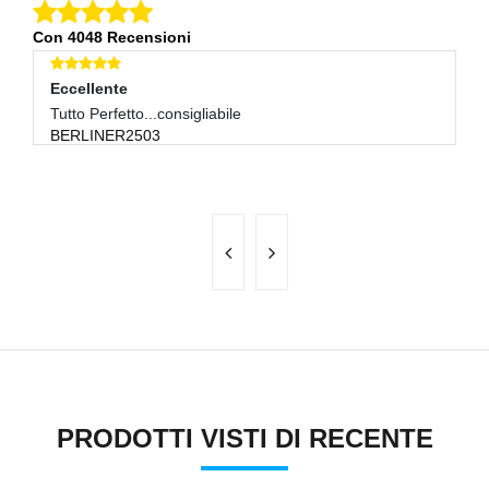
Con 4048 Recensioni
Eccellente
E
Tutto Perfetto...consigliabile
Ar
BERLINER2503
O
S
PRODOTTI VISTI DI RECENTE